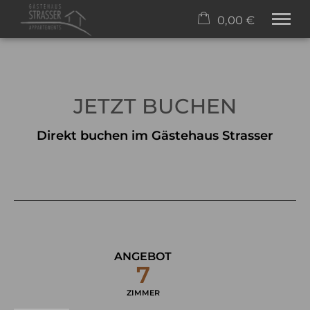
0,00 €
×
Warenkorb ist leer
Appartements
JETZT BUCHEN
Freizeit
Wellness
Buchen
Direkt buchen im Gästehaus Strasser
Service
Tel.
+43 5517 5046
ANGEBOT
7
ZIMMER