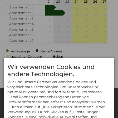
21
22
23
24
25
26
27
28
Appartement 1
Appartement 2
Appartement 3
Appartement 4
Appartement 5
Appartement 6
Appartement 7
Anreisetage
Keine Anreise
gesuchter Zeitraum
×
Belegt
JH7Dv8CdrdeJIPtAAQ
Wir verwenden Cookies und
andere Technologien.
Wir und unsere Partner verwenden Cookies und
vergleichbare Technologien, um unsere Webseite
optimal zu gestalten und fortlaufend zu verbessern.
KONTAKT
Dabei können personenbezogene Daten wie
Browserinformationen erfasst und analysiert werden.
Durch Klicken auf „Alle akzeptieren“ stimmen Sie der
Gästehaus Strasser
Aleksandra Strasser
Verwendung zu. Durch Klicken auf „Einstellungen“
Eggstrasse 63
können Sie eine individuelle Auswahl treffen und