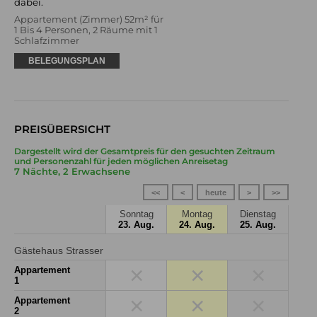
dabei.
Appartement (Zimmer) 52m² für
1 Bis 4 Personen, 2 Räume mit 1
Schlafzimmer
BELEGUNGSPLAN
PREISÜBERSICHT
Dargestellt wird der Gesamtpreis für den gesuchten Zeitraum
und Personenzahl für jeden möglichen Anreisetag
7 Nächte, 2 Erwachsene
<<
<
heute
>
>>
Sonntag
Montag
Dienstag
23. Aug.
24. Aug.
25. Aug.
Gästehaus Strasser
×
×
×
Appartement
1
×
×
×
Appartement
2