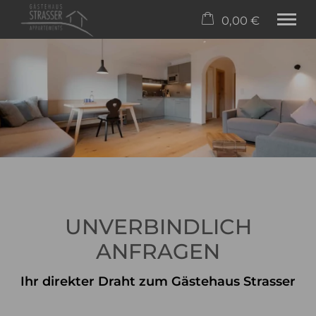
0,00 €
×
Warenkorb ist leer
Appartements
Freizeit
Wellness
Buchen
Service
Tel.
+43 5517 5046
UNVERBINDLICH
ANFRAGEN
Ihr direkter Draht zum Gästehaus Strasser