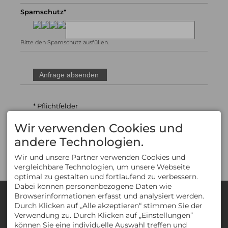
Spamschutz*
Bitte den Spamschutz ausfüllen.
* Pflichtfelder
Datenschutz
Wir verwenden Cookies und
Mit dem Absenden des Formulars habe ich die
andere Technologien.
Datenschutzerklärung
zur Kenntnis
genommen.
Wir und unsere Partner verwenden Cookies und
vergleichbare Technologien, um unsere Webseite
optimal zu gestalten und fortlaufend zu verbessern.
Dabei können personenbezogene Daten wie
KONTAKT
Browserinformationen erfasst und analysiert werden.
Gästehaus Strasser
Durch Klicken auf „Alle akzeptieren“ stimmen Sie der
Aleksandra Strasser
Verwendung zu. Durch Klicken auf „Einstellungen“
Eggstrasse 63
können Sie eine individuelle Auswahl treffen und