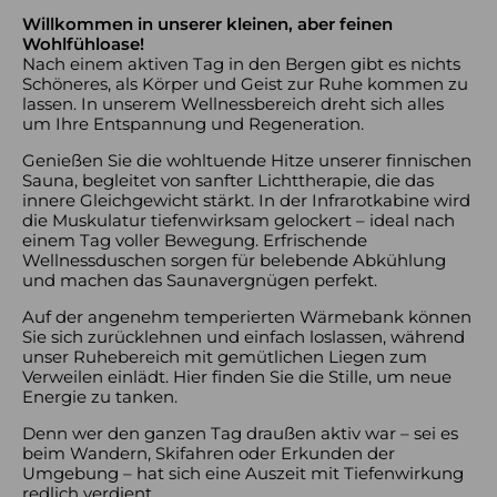
Willkommen in unserer kleinen, aber feinen
Wohlfühloase!
Nach einem aktiven Tag in den Bergen gibt es nichts
Schöneres, als Körper und Geist zur Ruhe kommen zu
lassen. In unserem Wellnessbereich dreht sich alles
um Ihre Entspannung und Regeneration.
Genießen Sie die wohltuende Hitze unserer finnischen
Sauna, begleitet von sanfter Lichttherapie, die das
innere Gleichgewicht stärkt. In der Infrarotkabine wird
die Muskulatur tiefenwirksam gelockert – ideal nach
einem Tag voller Bewegung. Erfrischende
Wellnessduschen sorgen für belebende Abkühlung
und machen das Saunavergnügen perfekt.
Auf der angenehm temperierten Wärmebank können
Sie sich zurücklehnen und einfach loslassen, während
unser Ruhebereich mit gemütlichen Liegen zum
Verweilen einlädt. Hier finden Sie die Stille, um neue
Energie zu tanken.
Denn wer den ganzen Tag draußen aktiv war – sei es
beim Wandern, Skifahren oder Erkunden der
Umgebung – hat sich eine Auszeit mit Tiefenwirkung
redlich verdient.