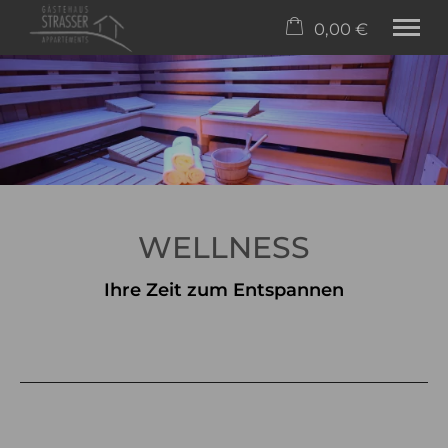
0,00 €
×
23. bis 30. August
Warenkorb ist leer
2 Erwachsene
Appartements
Freizeit
WELLNESS
Wellness
Buchen
Ihre Zeit zum Entspannen
Service
Tel.
+43 5517 5046